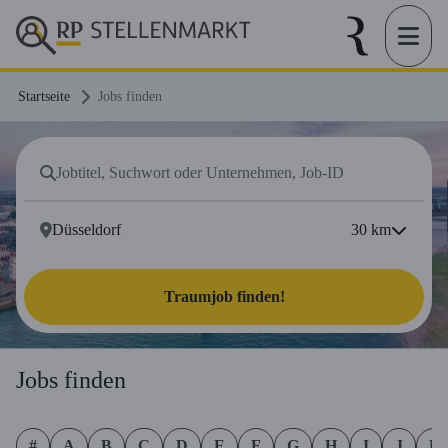
Startseite
Jobs finden
30
km
Traumjob finden!
Jobs finden
#
A
B
C
D
E
F
G
H
I
J
K