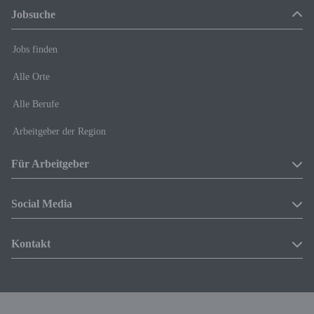
Jobsuche
Jobs finden
Alle Orte
Alle Berufe
Arbeitgeber der Region
Für Arbeitgeber
Produkte
Social Media
Mediadaten
Facebook
Kontakt
Anzeige schalten
Instagram
Sie interessieren sich für eine Werbebuchung?
Wir freuen uns auf Ihre Anfrage!
Linkedin