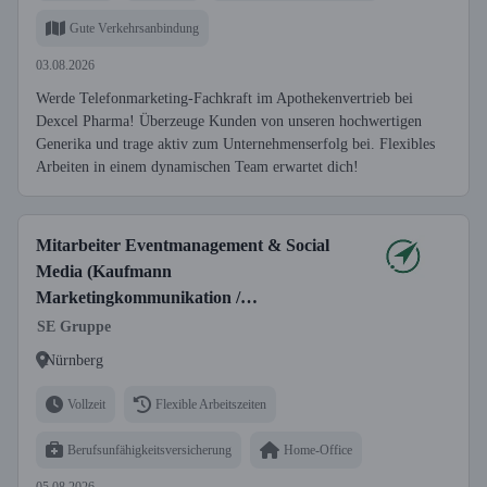
Gute Verkehrsanbindung
03.08.2026
Werde Telefonmarketing-Fachkraft im Apothekenvertrieb bei
Dexcel Pharma! Überzeuge Kunden von unseren hochwertigen
Generika und trage aktiv zum Unternehmenserfolg bei. Flexibles
Arbeiten in einem dynamischen Team erwartet dich!
Mitarbeiter Eventmanagement & Social
Media (Kaufmann
Marketingkommunikation /
Veranstaltungskaufmann / Fachwirt
SE Gruppe
Veranstaltung o.Ä) (d/m/w)
Nürnberg
Vollzeit
Flexible Arbeitszeiten
Berufsunfähigkeitsversicherung
Home-Office