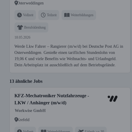
Osterweddingen
Vollzeit
Teilzeit
Weiterbildungen
Berufskleidung
18.05.2026
Werde Lkw Fahrer – Rangierer (m/w/d) bei Deutsche Post AG in
Osterweddingen. Genieße einen tariflichen Stundenlohn von
19,06 € und viele Benefits wie Weihnachts- und Urlaubsgeld.
Dein Arbeitsplatz ist ausschließlich auf dem Betriebsgelände.
13 ähnliche Jobs
KFZ-Mechatroniker Nutzfahrzeuge -
LKW / Anhänger (m/w/d)
Workwise GmbH
Krefeld
Vollzeit
Weiterbildungen
Urlaub >= 30