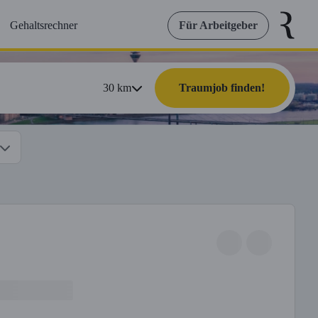
Gehaltsrechner
Für Arbeitgeber
30
km
Traumjob finden!