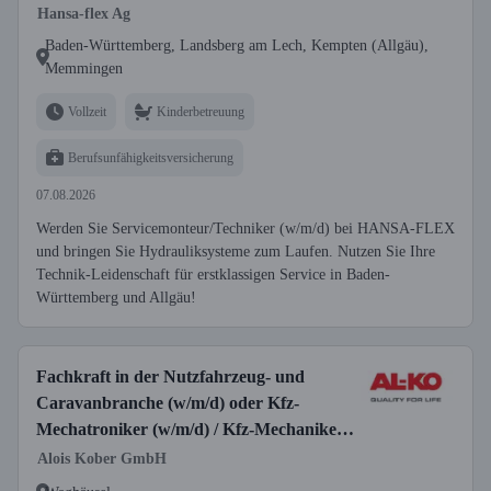
Hansa-flex Ag
Baden-Württemberg, Landsberg am Lech, Kempten (Allgäu),
Memmingen
Vollzeit
Kinderbetreuung
Berufsunfähigkeitsversicherung
07.08.2026
Werden Sie Servicemonteur/Techniker (w/m/d) bei HANSA-FLEX
und bringen Sie Hydrauliksysteme zum Laufen. Nutzen Sie Ihre
Technik-Leidenschaft für erstklassigen Service in Baden-
Württemberg und Allgäu!
Fachkraft in der Nutzfahrzeug- und
Caravanbranche (w/m/d) oder Kfz-
Mechatroniker (w/m/d) / Kfz-Mechaniker
(w/m/d)
Alois Kober GmbH