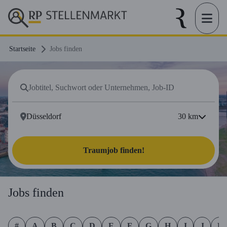
Startseite
Jobs finden
30
km
Traumjob finden!
Jobs finden
#
A
B
C
D
E
F
G
H
I
J
K