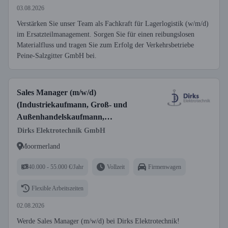
03.08.2026
Verstärken Sie unser Team als Fachkraft für Lagerlogistik (w/m/d)
im Ersatzteilmanagement. Sorgen Sie für einen reibungslosen
Materialfluss und tragen Sie zum Erfolg der Verkehrsbetriebe
Peine-Salzgitter GmbH bei.
Sales Manager (m/w/d)
(Industriekaufmann, Groß- und
Außenhandelskaufmann,
Speditionskaufmann o. ä.)
Dirks Elektrotechnik GmbH
Moormerland
40.000 - 55.000 €/Jahr
Vollzeit
Firmenwagen
Flexible Arbeitszeiten
02.08.2026
Werde Sales Manager (m/w/d) bei Dirks Elektrotechnik!