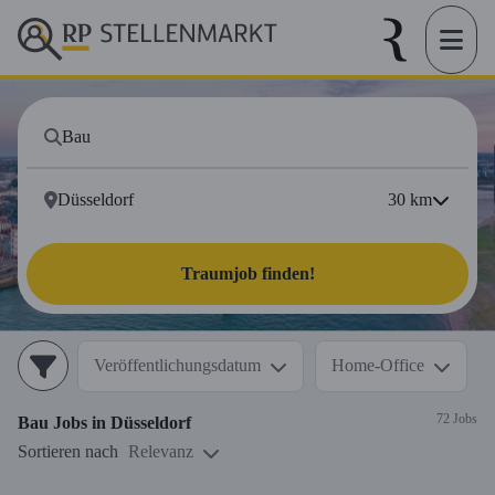
30
km
Traumjob finden!
Veröffentlichungsdatum
Home-Office
72 Jobs
Bau
Jobs in
Düsseldorf
Sortieren nach
Relevanz