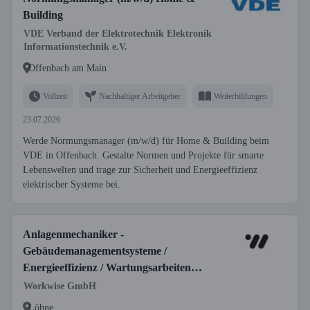
Building
VDE Verband der Elektrotechnik Elektronik
Informationstechnik e.V.
Offenbach am Main
Vollzeit
Nachhaltiger Arbeitgeber
Weiterbildungen
23.07.2026
Werde Normungsmanager (m/w/d) für Home & Building beim
VDE in Offenbach. Gestalte Normen und Projekte für smarte
Lebenswelten und trage zur Sicherheit und Energieeffizienz
elektrischer Systeme bei.
Anlagenmechaniker -
Gebäudemanagementsysteme /
Energieeffizienz / Wartungsarbeiten
(m/w/d)
Workwise GmbH
Löhne