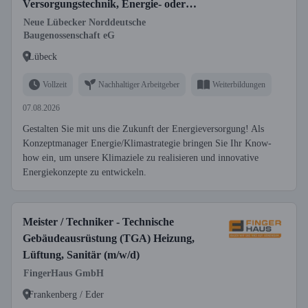
Versorgungstechnik, Energie- oder
Gebäudetechnik (w/m/d)
Neue Lübecker Norddeutsche
Baugenossenschaft eG
Lübeck
Vollzeit
Nachhaltiger Arbeitgeber
Weiterbildungen
07.08.2026
Gestalten Sie mit uns die Zukunft der Energieversorgung! Als
Konzeptmanager Energie/Klimastrategie bringen Sie Ihr Know-
how ein, um unsere Klimaziele zu realisieren und innovative
Energiekonzepte zu entwickeln.
Meister / Techniker - Technische
Gebäudeausrüstung (TGA) Heizung,
Lüftung, Sanitär (m/w/d)
FingerHaus GmbH
Frankenberg / Eder