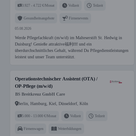
3.927 - 4.722 €/Monat
Vollzeit
Teilzeit
Gesundheitsangebote
Firmenevents
05.08.2026
Werde Pflegefachkraft (m/w/d) im Malteserstift St. Hedwig in
Duisburg! Genieße attraktive福利fff und ein
überdurchschnittliches Gehalt, während Du Pflegedienstleistungen
leistest und unser Team unterstützt.
Operationstechnischer Assistent (OTA) /
OP-Pflege (m/w/d)
BS Breitkreuz GmbH Care
Berlin, Hamburg, Kiel, Düsseldorf, Köln
5.000 - 13.000 €/Monat
Vollzeit
Teilzeit
Firmenwagen
Weiterbildungen