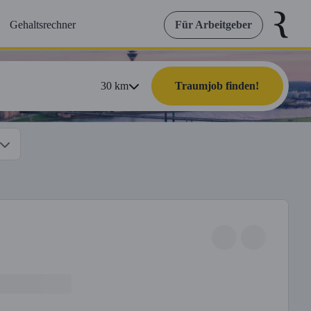
Gehaltsrechner
Für Arbeitgeber
30
km
Traumjob finden!