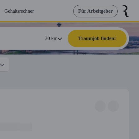
Gehaltsrechner
Für Arbeitgeber
30
km
Traumjob finden!