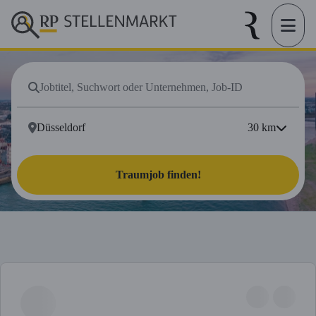
30
km
Traumjob finden!