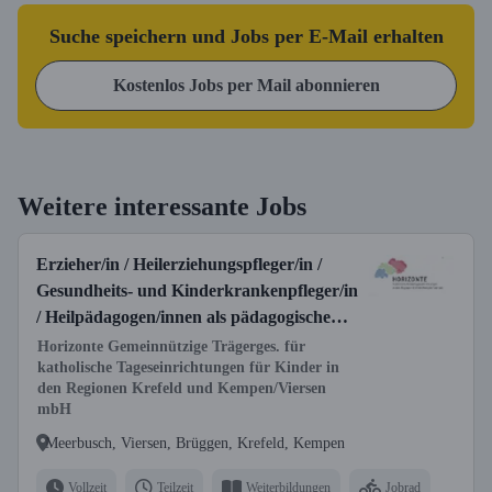
Suche speichern und Jobs per E-Mail erhalten
Kostenlos Jobs per Mail abonnieren
Weitere interessante Jobs
Erzieher/in / Heilerziehungspfleger/in /
Gesundheits- und Kinderkrankenpfleger/in
/ Heilpädagogen/innen als pädagogische
Fachkraft (m/w/d)
Horizonte Gemeinnützige Trägerges. für
katholische Tageseinrichtungen für Kinder in
den Regionen Krefeld und Kempen/Viersen
mbH
Meerbusch, Viersen, Brüggen, Krefeld, Kempen
Vollzeit
Teilzeit
Weiterbildungen
Jobrad