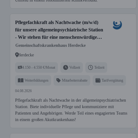
Umfeld in einem renommierten Klinikverbund.
Pflegefachkraft als Nachtwache (m/w/d)
für unsere allgemeinpsychiatrische Station
- Wir stehen für eine menschenwürdige
Pflege!
Gemeinschaftskrankenhaus Herdecke
Herdecke
4.150 - 4.550 €/Monat
Vollzeit
Teilzeit
Weiterbildungen
Mitarbeiterrabatte
Tarifvergütung
04.08.2026
Pflegefachkraft als Nachtwache in der allgemeinpsychiatrischen
Station. Biete individuelle Pflege und kommuniziere mit
Patienten und Angehörigen. Werde Teil eines engagierten Teams
in einem großen Akutkrankenhaus!