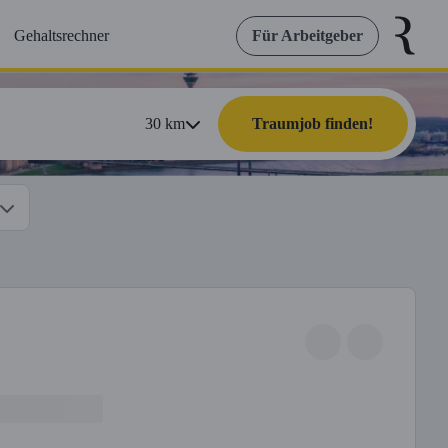
Gehaltsrechner
Für Arbeitgeber
30
km
Traumjob finden!