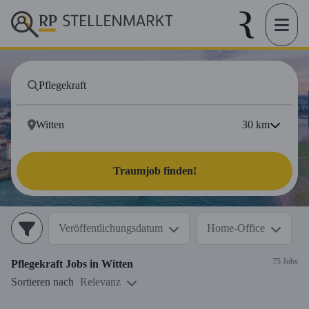
30
km
Traumjob finden!
Veröffentlichungsdatum
Home-Office
75 Jobs
Pflegekraft
Jobs in
Witten
Sortieren nach
Relevanz