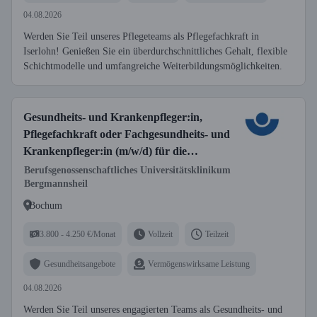
04.08.2026
Werden Sie Teil unseres Pflegeteams als Pflegefachkraft in
Iserlohn! Genießen Sie ein überdurchschnittliches Gehalt, flexible
Schichtmodelle und umfangreiche Weiterbildungsmöglichkeiten.
Gesundheits- und Krankenpfleger:in,
Pflegefachkraft oder Fachgesundheits- und
Krankenpfleger:in (m/w/d) für die
Intensivstationen - Werden Sie Teil unseres
Berufsgenossenschaftliches Universitätsklinikum
Bergmannsheil
Teams
Bochum
3.800 - 4.250 €/Monat
Vollzeit
Teilzeit
Gesundheitsangebote
Vermögenswirksame Leistung
04.08.2026
Werden Sie Teil unseres engagierten Teams als Gesundheits- und