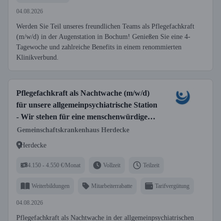
04.08.2026
Werden Sie Teil unseres freundlichen Teams als Pflegefachkraft
(m/w/d) in der Augenstation in Bochum! Genießen Sie eine 4-
Tagewoche und zahlreiche Benefits in einem renommierten
Klinikverbund.
Pflegefachkraft als Nachtwache (m/w/d)
für unsere allgemeinpsychiatrische Station
- Wir stehen für eine menschenwürdige
Pflege!
Gemeinschaftskrankenhaus Herdecke
Herdecke
4.150 - 4.550 €/Monat
Vollzeit
Teilzeit
Weiterbildungen
Mitarbeiterrabatte
Tarifvergütung
04.08.2026
Pflegefachkraft als Nachtwache in der allgemeinpsychiatrischen