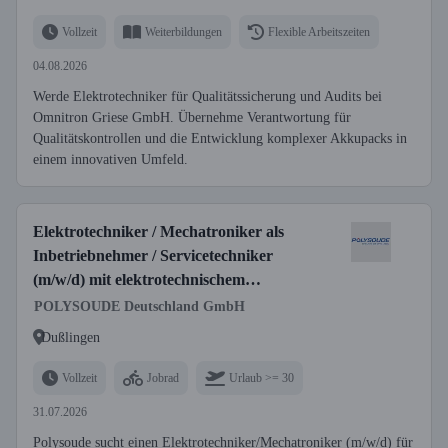
Vollzeit
Weiterbildungen
Flexible Arbeitszeiten
04.08.2026
Werde Elektrotechniker für Qualitätssicherung und Audits bei
Omnitron Griese GmbH. Übernehme Verantwortung für
Qualitätskontrollen und die Entwicklung komplexer Akkupacks in
einem innovativen Umfeld.
Elektrotechniker / Mechatroniker als
Inbetriebnehmer / Servicetechniker
(m/w/d) mit elektrotechnischem
Hintergrund im Bereich Schweißtechnik
POLYSOUDE Deutschland GmbH
Dußlingen
Vollzeit
Jobrad
Urlaub >= 30
31.07.2026
Polysoude sucht einen Elektrotechniker/Mechatroniker (m/w/d) für