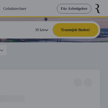
Gehaltsrechner
Für Arbeitgeber
30
km
Traumjob finden!