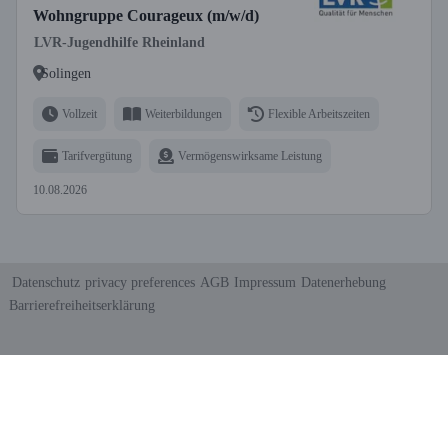
Wohngruppe Courageux (m/w/d)
LVR-Jugendhilfe Rheinland
Solingen
Vollzeit
Weiterbildungen
Flexible Arbeitszeiten
Tarifvergütung
Vermögenswirksame Leistung
10.08.2026
Datenschutz
privacy preferences
AGB
Impressum
Datenerhebung
Barrierefreiheitserklärung