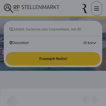
30
km
Traumjob finden!