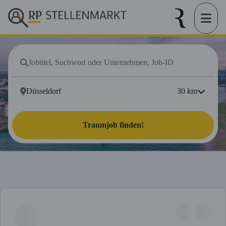
30
km
Traumjob finden!