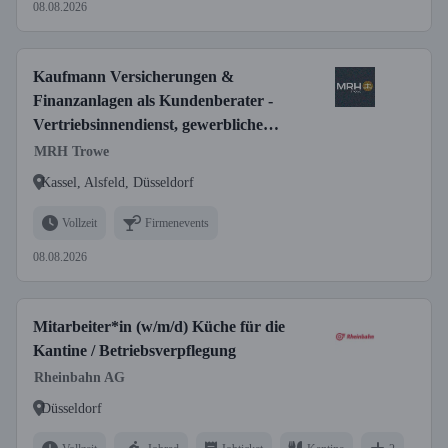
08.08.2026
Kaufmann Versicherungen &
Finanzanlagen als Kundenberater -
Vertriebsinnendienst, gewerbliche
Versicherungen (w/m/d)
MRH Trowe
Kassel, Alsfeld, Düsseldorf
Vollzeit
Firmenevents
08.08.2026
Mitarbeiter*in (w/m/d) Küche für die
Kantine / Betriebsverpflegung
Rheinbahn AG
Düsseldorf