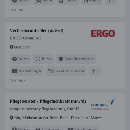
Vollzeit
Jobrad
Jobticket
Kantine
2
08.08.2026
Vertriebscontroller (m/w/d)
ERGO Group AG'
Düsseldorf
Vollzeit
Teilzeit
Gesundheitsangebote
Weiterbildungen
Flexible Arbeitszeiten
7
08.08.2026
Pflegeberater / Pflegefachkraft (m/w/d)
compass private pflegeberatung GmbH
Köln, Mülheim an der Ruhr, Bonn, Düsseldorf, Mainz
Vollzeit
Firmenwagen
Weiterbildungen