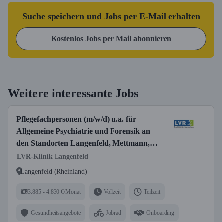
Suche speichern und Jobs per E-Mail erhalten
Kostenlos Jobs per Mail abonnieren
Weitere interessante Jobs
Pflegefachpersonen (m/w/d) u.a. für
Allgemeine Psychiatrie und Forensik an
den Standorten Langenfeld, Mettmann,
Solingen und Leverkusen für die stationäre
LVR-Klinik Langenfeld
und tagesklinische Behandlung
Langenfeld (Rheinland)
3.885 - 4.830 €/Monat
Vollzeit
Teilzeit
Gesundheitsangebote
Jobrad
Onboarding