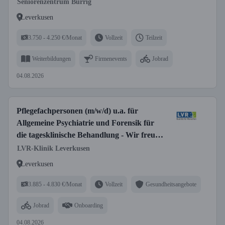
Seniorenzentrum Bürrig
Leverkusen
3.750 - 4.250 €/Monat
Vollzeit
Teilzeit
Weiterbildungen
Firmenevents
Jobrad
04.08.2026
Pflegefachpersonen (m/w/d) u.a. für
Allgemeine Psychiatrie und Forensik für
die tagesklinische Behandlung - Wir freuen
uns auf Sie!
LVR-Klinik Leverkusen
Leverkusen
3.885 - 4.830 €/Monat
Vollzeit
Gesundheitsangebote
Jobrad
Onboarding
04.08.2026