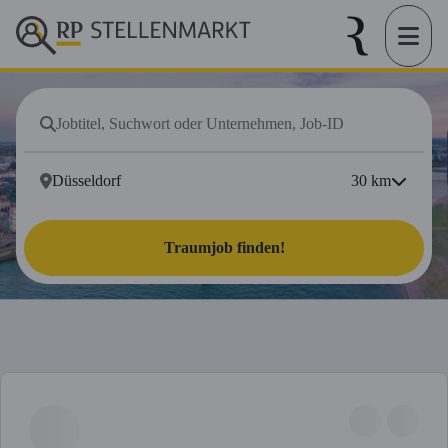
30
km
Traumjob finden!