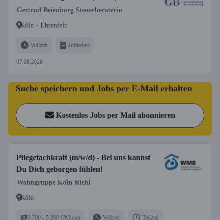
Gertrud Beienburg Steuerberaterin
Köln - Ehrenfeld
Vollzeit
Jobticket
07.08.2026
Suche speichern und Jobs per E-Mail erhalten
Kostenlos Jobs per Mail abonnieren
Pflegefachkraft (m/w/d) - Bei uns kannst
Du Dich geborgen fühlen!
Wohngruppe Köln-Riehl
Köln
3.700 - 5.200 €/Monat
Vollzeit
Teilzeit