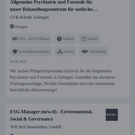
Allgemeine Psychiatrie und Forensik für
unser Behandlungszentrum für seelische
Gesundheit - Wir freuen uns auf Sie!
LVR-Klinik Solingen
Solingen
3.885 - 4.830 €/Monat
Vollzeit
Teilzeit
Gesundheitsangebote
Jobrad
Onboarding
04.08.2026
Wir suchen Pflegefachpersonen (m/w/d) für die Allgemeine
Psychiatrie und Forensik in Solingen. Genießen Sie attraktive
Feiertagszuschläge, flexible Dienstpläne und eine umfassende
betriebliche Altersvorsorge!
ESG-Manager (m/w/d) - Environmental,
Social & Governance
WILMA Immobilien GmbH