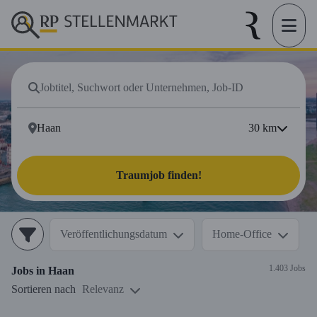
30
km
Traumjob finden!
Veröffentlichungsdatum
Home-Office
1.403 Jobs
Jobs in
Haan
Sortieren nach
Relevanz