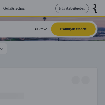
Gehaltsrechner
Für Arbeitgeber
30
km
Traumjob finden!