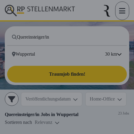
30
km
Traumjob finden!
Veröffentlichungsdatum
Home-Office
23 Jobs
Quereinsteiger/in
Jobs in
Wuppertal
Sortieren nach
Relevanz