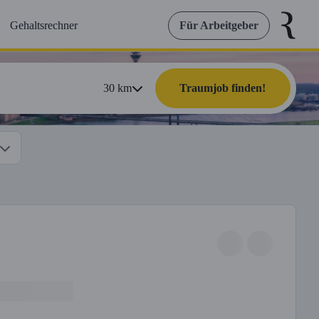
Gehaltsrechner
Für Arbeitgeber
30
km
Traumjob finden!