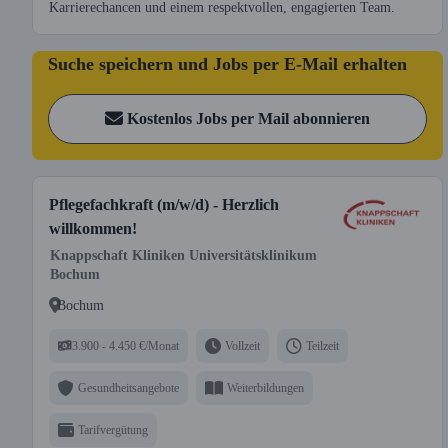
Karrierechancen und einem respektvollen, engagierten Team.
Suche speichern und Jobs per E-Mail erhalten
Kostenlos Jobs per Mail abonnieren
Pflegefachkraft (m/w/d) - Herzlich
willkommen!
Knappschaft Kliniken Universitätsklinikum
Bochum
Bochum
3.900 - 4.450 €/Monat
Vollzeit
Teilzeit
Gesundheitsangebote
Weiterbildungen
Tarifvergütung