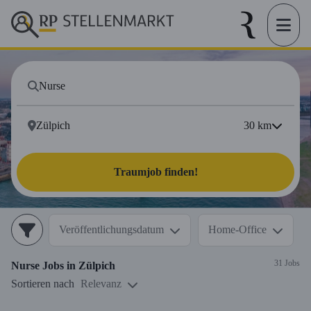
30
km
Traumjob finden!
Veröffentlichungsdatum
Home-Office
31 Jobs
Nurse
Jobs in
Zülpich
Sortieren nach
Relevanz