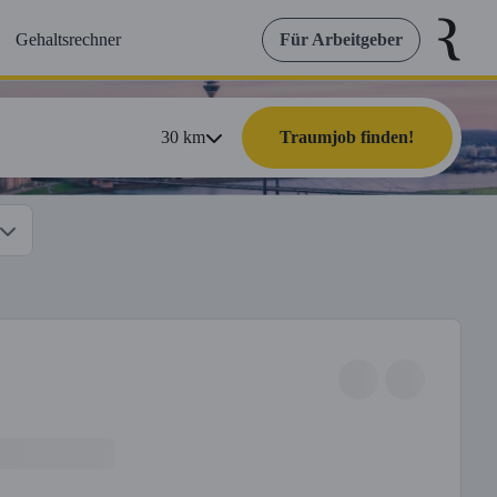
Gehaltsrechner
Für Arbeitgeber
30
km
Traumjob finden!