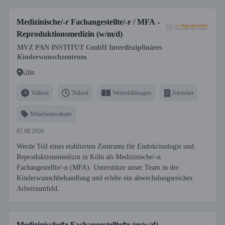
Medizinische/-r Fachangestellte/-r / MFA -
Reproduktionsmedizin (w/m/d)
MVZ PAN INSTITUT GmbH Interdisziplinäres
Kinderwunschzentrum
Köln
Vollzeit
Teilzeit
Weiterbildungen
Jobticket
Mitarbeiterrabatte
07.08.2026
Werde Teil eines etablierten Zentrums für Endokrinologie und
Reproduktionsmedizin in Köln als Medizinische/-n
Fachangestellte/-n (MFA). Unterstütze unser Team in der
Kinderwunschbehandlung und erlebe ein abwechslungsreiches
Arbeitsumfeld.
Medizinische*r Fachangestellte*r (m/w/d)