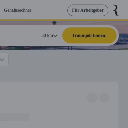
Gehaltsrechner
Für Arbeitgeber
30
km
Traumjob finden!