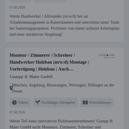
07.08.2026
Werde Handwerker / Allrounder (m/w/d) bei sat
Schadensmanagement in Kaiserslautern und unterstütze unser Team
bei Sanierungsprojekten. Profitiere von einem sicheren Arbeitsplatz
und einer attraktiven Vergütung!
Monteur / Zimmerer / Schreiner /
Handwerker Holzbau (m/w/d) Montage |
Vorfertigung | Holzbau | Auch
Quereinsteiger willkommen
Gumpp & Maier GmbH
München, Augsburg, Binswangen, Wertingen, Dillingen an der
Donau
Vollzeit
Nachhaltiger Arbeitgeber
Weiterbildungen
07.08.2026
Werde Teil eines innovativen Holzbauunternehmens! Gumpp &
Maier GmbH sucht Monteure, Zimmerer, Schreiner und