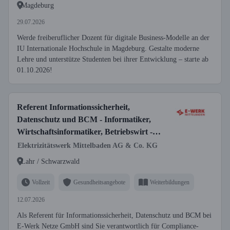
Magdeburg
29.07.2026
Werde freiberuflicher Dozent für digitale Business-Modelle an der
IU Internationale Hochschule in Magdeburg. Gestalte moderne
Lehre und unterstütze Studenten bei ihrer Entwicklung – starte ab
01.10.2026!
Referent Informationssicherheit,
Datenschutz und BCM - Informatiker,
Wirtschaftsinformatiker, Betriebswirt -
Informationsverarbeitung o. ä. (m/w/d) -
Elektrizitätswerk Mittelbaden AG & Co. KG
Energieversorger
Lahr / Schwarzwald
Vollzeit
Gesundheitsangebote
Weiterbildungen
12.07.2026
Als Referent für Informationssicherheit, Datenschutz und BCM bei
E-Werk Netze GmbH sind Sie verantwortlich für Compliance-