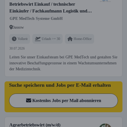
Betriebswirt Einkauf / technischer
Einkäufer / Fachkaufmann Logistik und
Einkauf o.Ä.) (m/w/d)
GPE MedTech Systeme GmbH
Dassow
Vollzeit
Urlaub >= 30
Home-Office
30.07.2026
Leiten Sie unser Einkaufsteam bei GPE MedTech und gestalten Sie
innovative Beschaffungsprozesse in einem Wachstumsunternehmen
der Medizintechnik.
Suche speichern und Jobs per E-Mail erhalten
Kostenlos Jobs per Mail abonnieren
Agrarbetriebswirt (m/w/d)