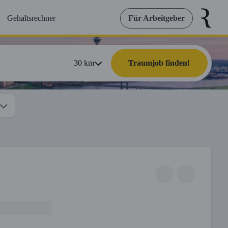
Gehaltsrechner
Für Arbeitgeber
30
km
Traumjob finden!