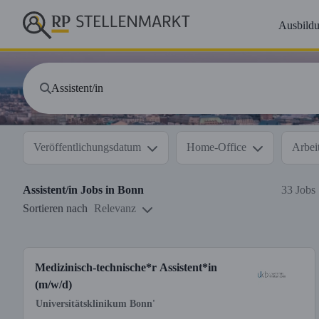
Ausbild
Veröffentlichungsdatum
Home-Office
Arbeit
Assistent/in
Jobs in
Bonn
33 Jobs
Sortieren nach
Relevanz
Medizinisch-technische*r Assistent*in
(m/w/d)
Universitätsklinikum Bonn'