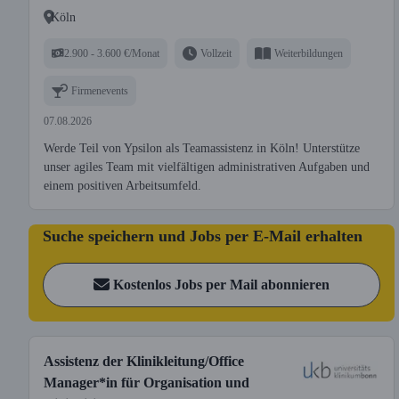
Köln
2.900 - 3.600 €/Monat
Vollzeit
Weiterbildungen
Firmenevents
07.08.2026
Werde Teil von Ypsilon als Teamassistenz in Köln! Unterstütze
unser agiles Team mit vielfältigen administrativen Aufgaben und
einem positiven Arbeitsumfeld.
Suche speichern und Jobs per E-Mail erhalten
Kostenlos Jobs per Mail abonnieren
Assistenz der Klinikleitung/Office
Manager*in für Organisation und