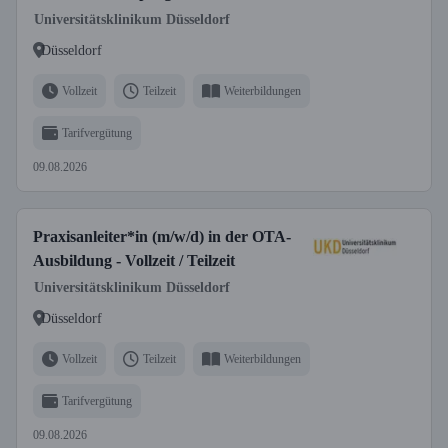
Fachgesundheits- und
Universitätsklinikum Düsseldorf
Krankenpfleger*in für Anästhesie und
Düsseldorf
Intensivpflege bzw. Fachgesundheits-
und Kinderkrankenpfleger*in für
Vollzeit
Teilzeit
Weiterbildungen
Anästhesie und Intensivpflege
Tarifvergütung
09.08.2026
Praxisanleiter*in (m/w/d) in der OTA-
Ausbildung - Vollzeit / Teilzeit
Universitätsklinikum Düsseldorf
Düsseldorf
Vollzeit
Teilzeit
Weiterbildungen
Tarifvergütung
09.08.2026