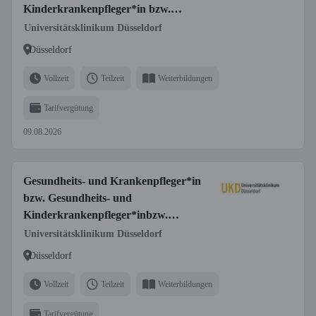
Kinderkrankenpfleger*in bzw.
Fachgesundheits- und
Universitätsklinikum Düsseldorf
Krankenpfleger*in für Anästhesie und
Düsseldorf
Intensivpflege bzw. Fachgesundheits-
und Kinderkrankenpfleger*in für
Vollzeit
Teilzeit
Weiterbildungen
Anästhesie und Intensivpflege
Tarifvergütung
09.08.2026
Gesundheits- und Krankenpfleger*in
bzw. Gesundheits- und
Kinderkrankenpfleger*inbzw.
Fachgesundheits- und
Universitätsklinikum Düsseldorf
Krankenpfleger*in für Onkologie bzw.
Düsseldorf
Fachgesundheits- und
Kinderkrankenpfleger*in für Onkologie
Vollzeit
Teilzeit
Weiterbildungen
bzw. Pflegefachperson (m/w/d)
Tarifvergütung