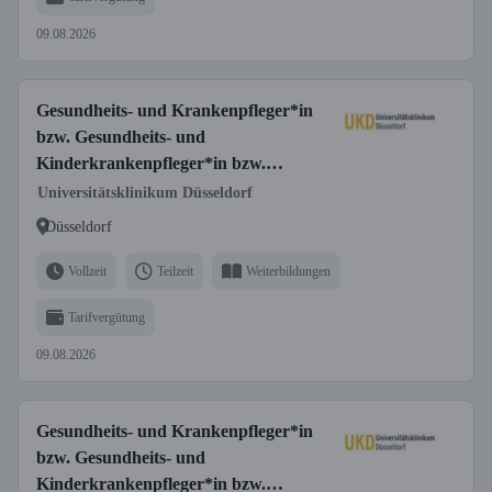
Vollzeit/Teilzeit
09.08.2026
Gesundheits- und Krankenpfleger*in
bzw. Gesundheits- und
Kinderkrankenpfleger*in bzw.
Fachgesundheits- und
Universitätsklinikum Düsseldorf
Krankenpfleger*in für Anästhesie und
Düsseldorf
Intensivpflege bzw. Fachgesundheits-
und Kinderkrankenpfleger*in für
Vollzeit
Teilzeit
Weiterbildungen
Anästhesie und Intensivpflege
Tarifvergütung
09.08.2026
Gesundheits- und Krankenpfleger*in
bzw. Gesundheits- und
Kinderkrankenpfleger*in bzw.