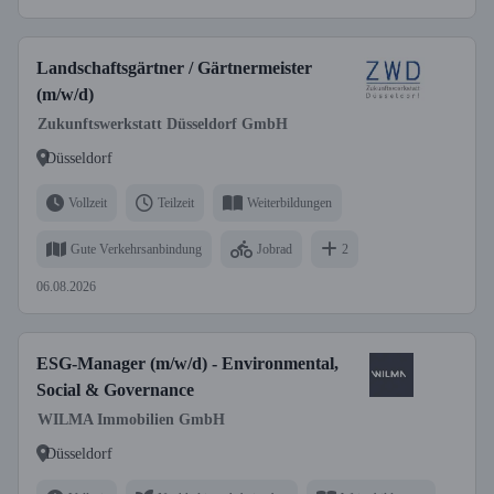
Landschaftsgärtner / Gärtnermeister
(m/w/d)
Zukunftswerkstatt Düsseldorf GmbH
Düsseldorf
Vollzeit
Teilzeit
Weiterbildungen
Gute Verkehrsanbindung
Jobrad
2
06.08.2026
ESG-Manager (m/w/d) - Environmental,
Social & Governance
WILMA Immobilien GmbH
Düsseldorf