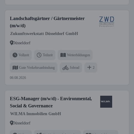
Landschaftsgärtner / Gärtnermeister
(m/w/d)
Zukunftswerkstatt Düsseldorf GmbH
Düsseldorf
Vollzeit
Teilzeit
Weiterbildungen
Gute Verkehrsanbindung
Jobrad
2
06.08.2026
ESG-Manager (m/w/d) - Environmental,
Social & Governance
WILMA Immobilien GmbH
Düsseldorf