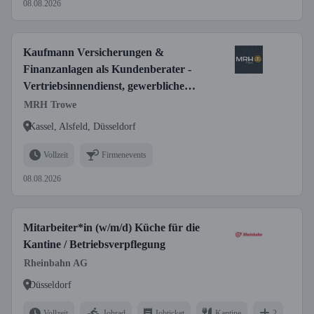
08.08.2026
Kaufmann Versicherungen &
Finanzanlagen als Kundenberater -
Vertriebsinnendienst, gewerbliche
Versicherungen (w/m/d)
MRH Trowe
Kassel, Alsfeld, Düsseldorf
Vollzeit
Firmenevents
08.08.2026
Mitarbeiter*in (w/m/d) Küche für die
Kantine / Betriebsverpflegung
Rheinbahn AG
Düsseldorf
Vollzeit
Jobrad
Jobticket
Kantine
2