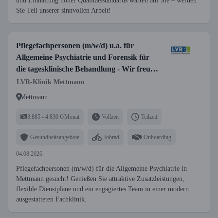
und Einhaltung hoher Qualitätsstandards warten auf Sie – werden
Sie Teil unserer sinnvollen Arbeit!
Pflegefachpersonen (m/w/d) u.a. für
Allgemeine Psychiatrie und Forensik für
die tagesklinische Behandlung - Wir freuen
uns auf Sie!
LVR-Klinik Mettmann
Mettmann
3.885 - 4.830 €/Monat
Vollzeit
Teilzeit
Gesundheitsangebote
Jobrad
Onboarding
04.08.2026
Pflegefachpersonen (m/w/d) für die Allgemeine Psychiatrie in
Mettmann gesucht! Genießen Sie attraktive Zusatzleistungen,
flexible Dienstpläne und ein engagiertes Team in einer modern
ausgestatteten Fachklinik.