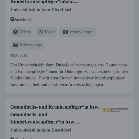
Kinderkrankenpfleger*inbzw.
Fachgesundheits- und Krankenpfleger*in
Universitätsklinikum Düsseldorf
für Onkologie bzw. Fachgesundheits- und
Düsseldorf
Kinderkrankenpfleger*in für Onkologie
bzw. Pflegefachperson (m/w/d)
Vollzeit
Teilzeit
Weiterbildungen
Vollzeit/Teilzeit
Tarifvergütung
09.08.2026
Das Universitätsklinikum Düsseldorf sucht engagierte Gesundheits-
und Krankenpfleger*innen für Onkologie zur Unterstützung in den
Kinderkliniken. Profitieren Sie von innovativer interdisziplinärer
Zusammenarbeit und attraktiven Arbeitsbedingungen.
Gesundheits- und Krankenpfleger*in bzw.
Gesundheits- und
Kinderkrankenpfleger*in bzw.
Fachgesundheits- und Krankenpfleger*in
Universitätsklinikum Düsseldorf
für Anästhesie und Intensivpflege bzw.