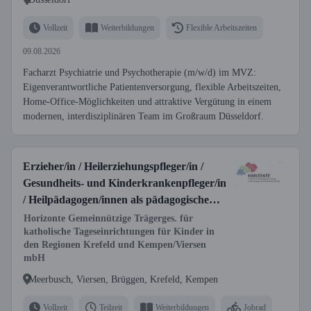
Vollzeit
Weiterbildungen
Flexible Arbeitszeiten
09.08.2026
Facharzt Psychiatrie und Psychotherapie (m/w/d) im MVZ:
Eigenverantwortliche Patientenversorgung, flexible Arbeitszeiten,
Home-Office-Möglichkeiten und attraktive Vergütung in einem
modernen, interdisziplinären Team im Großraum Düsseldorf.
Erzieher/in / Heilerziehungspfleger/in /
Gesundheits- und Kinderkrankenpfleger/in
/ Heilpädagogen/innen als pädagogische
Fachkraft (m/w/d)
Horizonte Gemeinnützige Trägerges. für
katholische Tageseinrichtungen für Kinder in
den Regionen Krefeld und Kempen/Viersen
mbH
Meerbusch, Viersen, Brüggen, Krefeld, Kempen
Vollzeit
Teilzeit
Weiterbildungen
Jobrad