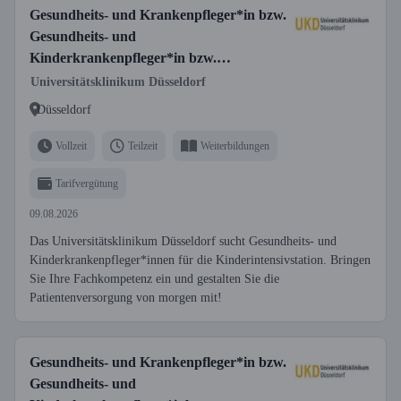
Gesundheits- und Krankenpfleger*in bzw.
Gesundheits- und
Kinderkrankenpfleger*in bzw.
Fachgesundheits- und Krankenpfleger*in
Universitätsklinikum Düsseldorf
für Anästhesie und Intensivpflege bzw.
Düsseldorf
Fachgesundheits- und
Kinderkrankenpfleger*in für Anästhesie
Vollzeit
Teilzeit
Weiterbildungen
und Intensivpflege
Tarifvergütung
09.08.2026
Das Universitätsklinikum Düsseldorf sucht Gesundheits- und
Kinderkrankenpfleger*innen für die Kinderintensivstation. Bringen
Sie Ihre Fachkompetenz ein und gestalten Sie die
Patientenversorgung von morgen mit!
Gesundheits- und Krankenpfleger*in bzw.
Gesundheits- und