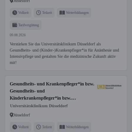
Düsseldorf
Fachgesundheits- und
Kinderkrankenpfleger*in für Anästhesie
Vollzeit
Teilzeit
Weiterbildungen
und Intensivpflege
Tarifvergütung
09.08.2026
Verstärken Sie das Universitätsklinikum Düsseldorf als
Gesundheits- und (Kinder-)Krankenpfleger*in für Anästhesie und
Intensivpflege und gestalten Sie die medizinische Zukunft aktiv
mit!
Gesundheits- und Krankenpfleger*in bzw.
Gesundheits- und
Kinderkrankenpfleger*in bzw.
Fachgesundheits- und Krankenpfleger*in
Universitätsklinikum Düsseldorf
für Anästhesie und Intensivpflege bzw.
Düsseldorf
Fachgesundheits- und
Kinderkrankenpfleger*in für Anästhesie
Vollzeit
Teilzeit
Weiterbildungen