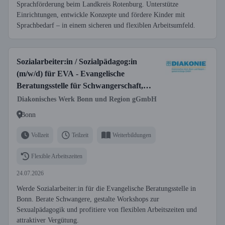
Sprachförderung beim Landkreis Rotenburg. Unterstütze
Einrichtungen, entwickle Konzepte und fördere Kinder mit
Sprachbedarf – in einem sicheren und flexiblen Arbeitsumfeld.
Sozialarbeiter:in / Sozialpädagog:in
(m/w/d) für EVA - Evangelische
Beratungsstelle für Schwangerschaft,
Sexualität und Pränataldiagnostik
Diakonisches Werk Bonn und Region gGmbH
Bonn
Vollzeit
Teilzeit
Weiterbildungen
Flexible Arbeitszeiten
24.07.2026
Werde Sozialarbeiter:in für die Evangelische Beratungsstelle in
Bonn. Berate Schwangere, gestalte Workshops zur
Sexualpädagogik und profitiere von flexiblen Arbeitszeiten und
attraktiver Vergütung.