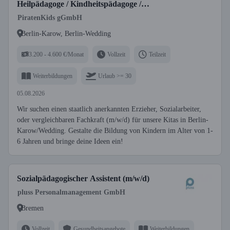
Heilpädagoge / Kindheitspädagoge /
Sozialassistent (m/w/d)
PiratenKids gGmbH
Berlin-Karow, Berlin-Wedding
3.200 - 4.600 €/Monat
Vollzeit
Teilzeit
Weiterbildungen
Urlaub >= 30
05.08.2026
Wir suchen einen staatlich anerkannten Erzieher, Sozialarbeiter,
oder vergleichbaren Fachkraft (m/w/d) für unsere Kitas in Berlin-
Karow/Wedding. Gestalte die Bildung von Kindern im Alter von 1-
6 Jahren und bringe deine Ideen ein!
Sozialpädagogischer Assistent (m/w/d)
pluss Personalmanagement GmbH
Bremen
Vollzeit
Gesundheitsangebote
Weiterbildungen