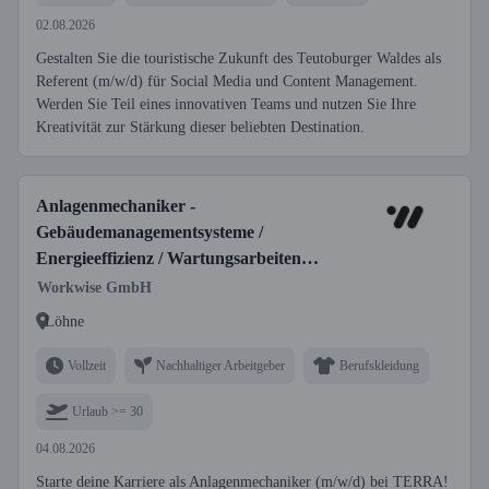
02.08.2026
Gestalten Sie die touristische Zukunft des Teutoburger Waldes als
Referent (m/w/d) für Social Media und Content Management.
Werden Sie Teil eines innovativen Teams und nutzen Sie Ihre
Kreativität zur Stärkung dieser beliebten Destination.
Anlagenmechaniker -
Gebäudemanagementsysteme /
Energieeffizienz / Wartungsarbeiten
(m/w/d)
Workwise GmbH
Löhne
Vollzeit
Nachhaltiger Arbeitgeber
Berufskleidung
Urlaub >= 30
04.08.2026
Starte deine Karriere als Anlagenmechaniker (m/w/d) bei TERRA!