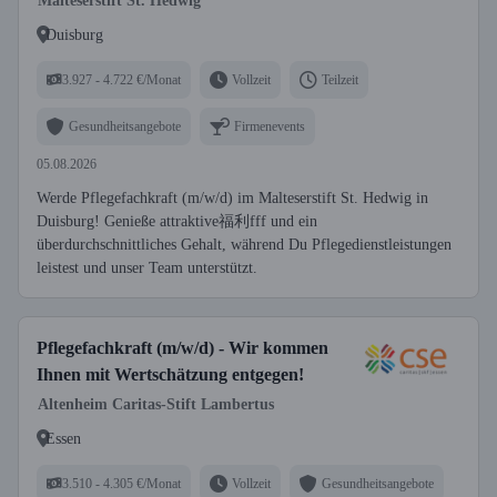
Malteserstift St. Hedwig
Duisburg
3.927 - 4.722 €/Monat
Vollzeit
Teilzeit
Gesundheitsangebote
Firmenevents
05.08.2026
Werde Pflegefachkraft (m/w/d) im Malteserstift St. Hedwig in
Duisburg! Genieße attraktive福利fff und ein
überdurchschnittliches Gehalt, während Du Pflegedienstleistungen
leistest und unser Team unterstützt.
Pflegefachkraft (m/w/d) - Wir kommen
Ihnen mit Wertschätzung entgegen!
Altenheim Caritas-Stift Lambertus
Essen
3.510 - 4.305 €/Monat
Vollzeit
Gesundheitsangebote