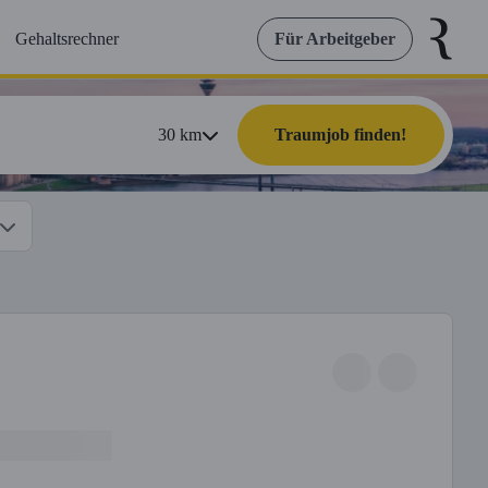
Gehaltsrechner
Für Arbeitgeber
30
km
Traumjob finden!