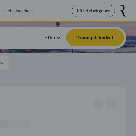
Gehaltsrechner
Für Arbeitgeber
30
km
Traumjob finden!