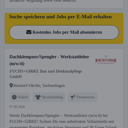
attraktive Vergütung sowie viele Benefits.
Suche speichern und Jobs per E-Mail erhalten
Kostenlos Jobs per Mail abonnieren
Dachklempner/Spengler - Werkstattleiter
(m/w/d)
FUCHS+GIRKE Bau und Denkmalpflege
GmbH
Ottendorf-Okrilla, Sachsenhagen
Vollzeit
Berufskleidung
Firmenevents
07.08.2026
Werde Dachklempner/Spengler – Werkstattleiter (m/w/d) bei
FUCHS+GIRKE! Sichere Dir eine unbefristete Vollzeitstelle mit
spannenden Projekten, attraktiver Vergütung und 30 Tagen Urlaub.