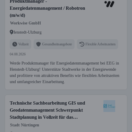
Produktmanager -
Energiedatenmanagement / Robotron
(m/w/d)
Workwise GmbH
Henstedt-Ulzburg
Vollzeit
Gesundheitsangebote
Flexible Arbeitszeiten
04.08.2026
Werde Produktmanager für Energiedatenmanagement bei EEG in
Henstedt-Ulzburg! Unterstütze Stadtwerke in der Energiewende
und profitiere von attraktiven Benefits wie flexiblen Arbeitszeiten
und umfangreicher Einarbeitung.
Technische Sachbearbeitung GIS und
Geodatenmanagement Schwerpunkt
Stadtplanung in Vollzeit für das
Stadtplanungsamt (m/w/d)
Stadt Nürtingen