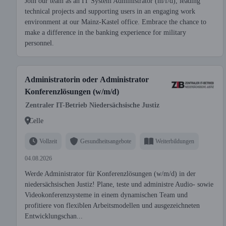
Join our team as an IT System Administrator (m/f/d), leading
technical projects and supporting users in an engaging work
environment at our Mainz-Kastel office. Embrace the chance to
make a difference in the banking experience for military
personnel.
Administratorin oder Administrator
Konferenzlösungen (w/m/d)
Zentraler IT-Betrieb Niedersächsische Justiz
Celle
Vollzeit
Gesundheitsangebote
Weiterbildungen
04.08.2026
Werde Administrator für Konferenzlösungen (w/m/d) in der
niedersächsischen Justiz! Plane, teste und administre Audio- sowie
Videokonferenzsysteme in einem dynamischen Team und
profitiere von flexiblen Arbeitsmodellen und ausgezeichneten
Entwicklungschan...