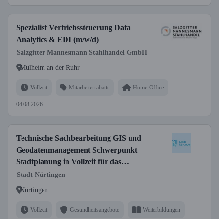
Spezialist Vertriebssteuerung Data
Analytics & EDI (m/w/d)
Salzgitter Mannesmann Stahlhandel GmbH
Mülheim an der Ruhr
Vollzeit
Mitarbeiterrabatte
Home-Office
04.08.2026
Technische Sachbearbeitung GIS und
Geodatenmanagement Schwerpunkt
Stadtplanung in Vollzeit für das
Stadtplanungsamt (m/w/d)
Stadt Nürtingen
Nürtingen
Vollzeit
Gesundheitsangebote
Weiterbildungen