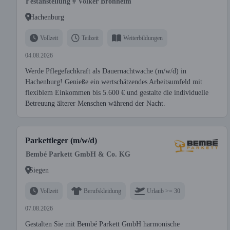
Festanstellung # Volker Bronheim
Hachenburg
Vollzeit
Teilzeit
Weiterbildungen
04.08.2026
Werde Pflegefachkraft als Dauernachtwache (m/w/d) in
Hachenburg! Genieße ein wertschätzendes Arbeitsumfeld mit
flexiblem Einkommen bis 5.600 € und gestalte die individuelle
Betreuung älterer Menschen während der Nacht.
Parkettleger (m/w/d)
Bembé Parkett GmbH & Co. KG
Siegen
Vollzeit
Berufskleidung
Urlaub >= 30
07.08.2026
Gestalten Sie mit Bembé Parkett GmbH harmonische