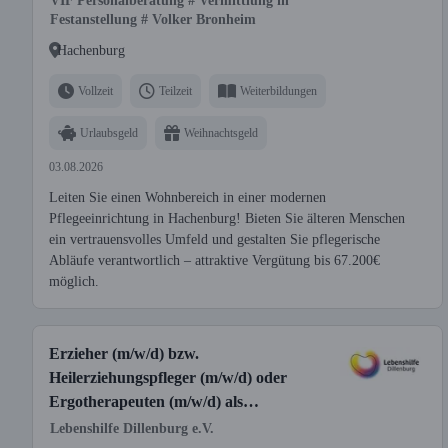
VIF Personalberatung # Vermittlung in
Festanstellung # Volker Bronheim
Hachenburg
Vollzeit
Teilzeit
Weiterbildungen
Urlaubsgeld
Weihnachtsgeld
03.08.2026
Leiten Sie einen Wohnbereich in einer modernen
Pflegeeinrichtung in Hachenburg! Bieten Sie älteren Menschen
ein vertrauensvolles Umfeld und gestalten Sie pflegerische
Abläufe verantwortlich – attraktive Vergütung bis 67.200€
möglich.
Erzieher (m/w/d) bzw.
Heilerziehungspfleger (m/w/d) oder
Ergotherapeuten (m/w/d) als
Gruppenleitung
Lebenshilfe Dillenburg e.V.