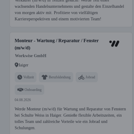
Verkäufer (m/w/d) in Teilzeit gesucht! Werde Teil eines
wachsenden Handelsunternehmens und gestalte den Einzelhandel
von morgen aktiv mit. Profitiere von vielfältigen
Karriereperspektiven und einem motivierten Team!
Monteur - Wartung / Reparatur / Fenster
(m/w/d)
Workwise GmbH
Haiger
Vollzeit
Berufskleidung
Jobrad
Onboarding
04.08.2026
Werde Monteur (m/w/d) für Wartung und Reparatur von Fenstern
bei Schulte Weiss in Haiger. Genieße flexible Arbeitszeiten, ein
tolles Team und zahlreiche Vorteile wie ein Jobrad und
Schulungen.