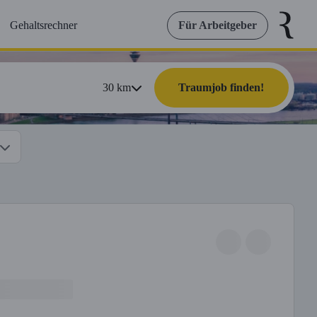
Gehaltsrechner
Für Arbeitgeber
30
km
Traumjob finden!